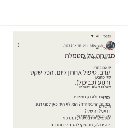
All Posts
milkibarash
זמן קריאה 1 דקות
All Posts
ממוחה של מטפלת
שיאצו לטיפול בכאב
שיאצו בהריון
ערב. טיפול אחרון ליום. הכל שקט 
שלי מהבטן
ורגוע (כביכול).
שאלות שאתם שואלים
זן שיאצו- ולא רק בתיאוריה
מה?
מה זה הרעש הזה? הוא לא היה כאן לפני רגע.
תרגילים
זו אני? זה שלי?
רגעים קטנים מרחיבי לב
מספיק, את בטיפול, תתרכזי!
לא יכולה, תפסיקי להגיד לי תתרכזי.