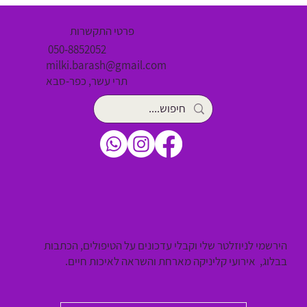
פרטי התקשרות
050-8852052
milki.barash@gmail.com
תרי עשר, כפר-סבא
הירשמי לניוזלטר שלי וקבלי עדכונים על הטיפולים, הכתבות
בבלוג, אירועי קליניקה מארחת והשראה לאיכות חיים.