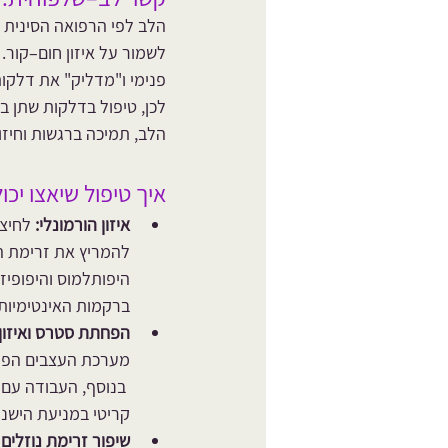
הלב לפי הרפואה הסינית 
לשמור על איזון חום–קור. 
פנימי ו"מדליק" את דלקו
לכן, טיפול בדלקות שתן 
הלב, תמיכה ברגשות וחיזו
איך טיפול שיאצו יכ
איזון הורמונלי:
 לחיצ
להמריץ את זרימת ה
היפותלמוס והיפופי
ברקמות האינטימיות
הפחתת סטרס ואיזון 
מערכת העצבים הפרא
 בנוסף, העבודה עם
קריטי במניעת הישנו
שיפור זרימת נוזלים 