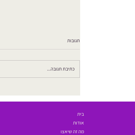
תגובות
כתיבת תגובה...
מה את יודעת על הרחם שלך? 9
עובדות מרתקות על אחד האיברים
המופלאים
בית
אודות
מה זה שיאצו