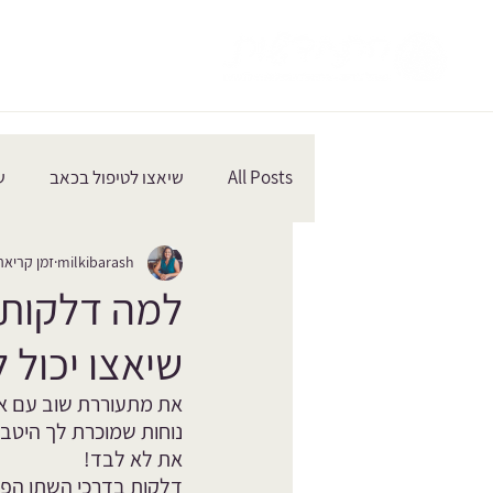
All Posts
שיאצו לטיפול בכאב
ש
milkibarash
זמן קריאה 3 דק
רגעים קטנים מרחיבי לב
למה דלקות ב
שיאצו יכול 
את מתעוררת שוב עם או
נוחות שמוכרת לך היטב. 
את לא לבד!
דלקות בדרכי השתן הפכ