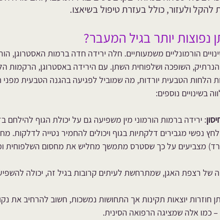
 להקל ולעזור, כולל בעזרת טיפול בשיאצו.
נפוצות יותר בגיל המעבר?
נויים הורמונליים משמעותיים. חלה ירידה חדה ברמות האסטרוגן, הורמ
הנרתיק, השופכה ושלפוחית השתן. עם הירידה באסטרוגן, הרקמות הל
ות הלחות הטבעית יורדות, מה שמוביל לפגיעה בהגנה הטבעית מפני ח
ה בשינויים נוספים:
סון
: ירידה ברמות הורמוני מין משפיעה גם על יכולת הגוף להילחם בז
לחץ נפשי מגבירים דלקתיות בגוף ויכולים להחמיר נטייה לדלקות. מח
רד) מצביעים על כך שסטרס מתמשך מחליש את מחסום השלפוחית ומגב
חה של רצפת האגן, שמתרחשת לעיתים קרובות בגיל זה, יכולה להשפיע
ן חוזרות יוצאות תקינות אך התחושות נמשכות, חשוב להרחיב את נק
 – כמו אלה שמציגה הרפואה הסינית.