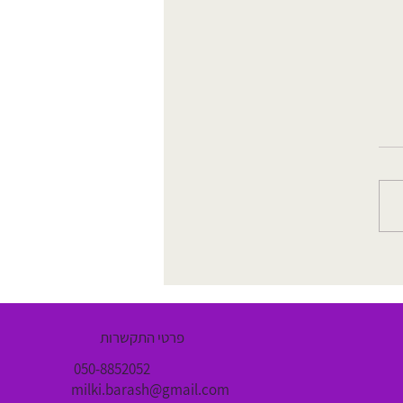
שיאצו לכאבים בצוואר בגיל
פרטי התקשרות
050-8852052
milki.barash@gmail.com