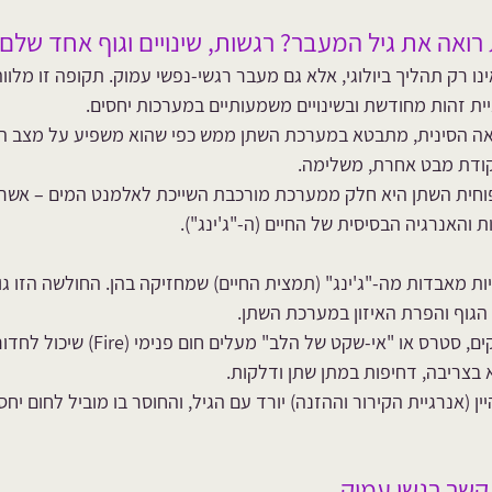
 רואה את גיל המעבר? 
רגשות, שינויים וגוף אחד שלם
נו רק תהליך ביולוגי, אלא גם מעבר רגשי-נפשי עמוק. תקופה זו מלוו
יית זהות מחודשת ובשינויים משמעותיים במערכות יחסים. 
אה הסינית, מתבטא במערכת השתן ממש כפי שהוא משפיע על מצב הר
ודת מבט אחרת, משלימה. 
וחית השתן היא חלק ממערכת מורכבת השייכת לאלמנט המים – אשר 
ות והאנרגיה הבסיסית של החיים (ה-"ג'ינג"). 
יות מאבדות מה-"ג'ינג" (תמצית החיים) שמחזיקה בהן. החולשה הזו גור
 הגוף והפרת האיזון במערכת השתן.
: רגשות חזקים, סטרס או "אי-שקט של הלב" מעלים 
בצריבה, דחיפות במתן שתן ודלקות.
יין (אנרגיית הקירור וההזנה) יורד עם הגיל, והחוסר בו מוביל לחום יחס
קשר רגשי עמוק