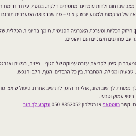
מצב שבו חום ולחות עומדים ומחמירים דלקת. בנוסף, עידוד זרימת הנו
ה של הרקמות ולמנוע יובש קיצוני – מה שברפואה המערבית תורגם ל
:
 חיזוק הכליות ומערכת האנרגיה הפנימית תומך בחיוניות הכללית של
 עם פתוגנים חיצוניים ועם זיהומים.
מעבר הן סימן לקריאת עזרה עמוקה של הגוף – פיזית, רגשית ואנרגטי
 טבעית ומכילה, המחברת בין כל הרבדים: הגוף, הלב והנפש.
מאותת לך שוב ושוב, אולי זה הזמן להקשיב אחרת. טיפול שיאצו מות
ריפוי עמוק וטבעי.
תי קשר 
בווטסאפ
 או בטלפון 050-8852052 
ונקבע לך תור