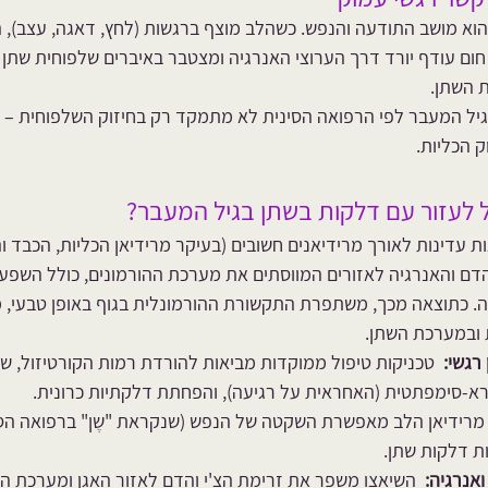
הוא מושב התודעה והנפש. כשהלב מוצף ברגשות (לחץ, דאגה, עצב), 
חום עודף יורד דרך הערוצי האנרגיה ומצטבר באיברים שלפוחית שתן וכל
ת השתן.
בגיל המעבר לפי הרפואה הסינית לא מתמקד רק בחיזוק השלפוחית –
ק הכליות.
ול לעזור עם דלקות בשתן בגיל המעבר?
ות עדינות לאורך מרידיאנים חשובים (בעיקר מרידיאן הכליות, הכבד וה
דם והאנרגיה לאזורים המווסתים את מערכת ההורמונים, כולל השפעה
זה. כתוצאה מכך, משתפרת התקשורת ההורמונלית בגוף באופן טבעי, 
 ובמערכת השתן.
רגשי:
  טכניקות טיפול ממוקדות מביאות להורדת רמות הקורטיזול, שי
-סימפתטית (האחראית על רגיעה), והפחתת דלקתיות כרונית.
 מרידיאן הלב מאפשרת השקטה של הנפש (שנקראת "שֶן" ברפואה הסינ
ת דלקות שתן.
ואנרגיה:
  השיאצו משפר את זרימת הצ'י והדם לאזור האגן ומערכת הש