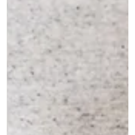
milkibarash
זמן קריאה 3 דקות
תזונה בריאה לא מתחילה במה שיש בצלחת: איך
הרגלים קטנים יוצרים שינוי גדול
כמעט כל אחת מאיתנו שמעה לפחות פעם אחת שהיא "חייבת לשנות את התזונה
שלה". אבל מה זה באמת אומר? האם עוד רשימת "כן ולא" היא מה שיביא אותנו
לבריאות מאוזנת, עיכול תקין ושקט פנימי?