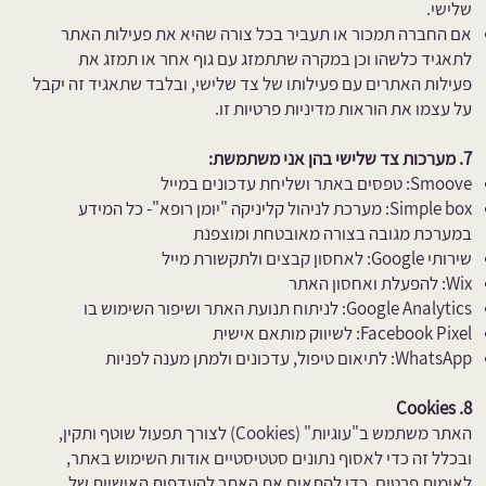
שלישי.
אם החברה תמכור או תעביר בכל צורה שהיא את פעילות האתר
לתאגיד כלשהו וכן במקרה שתתמזג עם גוף אחר או תמזג את
פעילות האתרים עם פעילותו של צד שלישי, ובלבד שתאגיד זה יקבל
על עצמו את הוראות מדיניות פרטיות זו.
7. מערכות צד שלישי בהן אני משתמשת:
Smoove: טפסים באתר ושליחת עדכונים במייל
Simple box: מערכת לניהול קליניקה "יומן רופא"- כל המידע
במערכת מגובה בצורה מאובטחת ומוצפנת
שירותי Google: לאחסון קבצים ולתקשורת מייל
Wix: להפעלת ואחסון האתר
Google Analytics: לניתוח תנועת האתר ושיפור השימוש בו
Facebook Pixel: לשיווק מותאם אישית
WhatsApp: לתיאום טיפול, עדכונים ולמתן מענה לפניות
8. Cookies
האתר משתמש ב"עוגיות" (Cookies) לצורך תפעול שוטף ותקין,
ובכלל זה כדי לאסוף נתונים סטטיסטיים אודות השימוש באתר,
לאימות פרטים, כדי להתאים את האתר להעדפות האישיות של