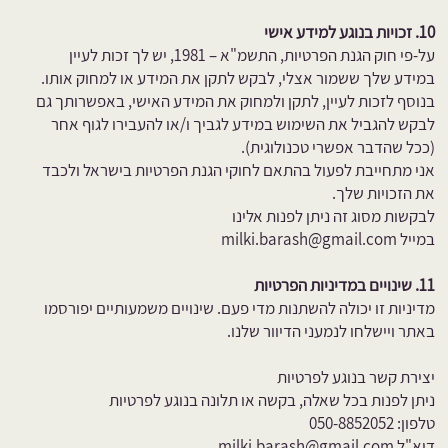
10. זכויות בנוגע למידע אישי
על-פי חוק הגנת הפרטיות, התשמ"א – 1981, יש לך זכות לעיין
במידע שלך ששמור אצלי, לבקש לתקן את המידע או למחוק אותו.
בנוסף לזכות לעיין, לתקן ולמחוק את המידע האישי, באפשרותך גם
לבקש להגביל את השימוש במידע לגביך ו/או להעבירו לגוף אחר
(ככל שהדבר אפשרי טכנולוגית).
אני מתחייבת לפעול בהתאם לחוקי הגנת הפרטיות בישראל ולכבד
את הזכויות שלך.
לבקשות מסוג זה ניתן לפנות אלינו
במייל
milki.barash@gmail.com
11. שינויים במדיניות הפרטיות
מדיניות זו יכולה להשתנות מדי פעם. שינויים משמעותיים יפורסמו
באתר ויישלחו לנמעני הדיוור שלנו.
יצירת קשר בנוגע לפרטיות
ניתן לפנות בכל שאלה, בקשה או תלונה בנוגע לפרטיות
טלפון: 050-8852052
דוא"ל
milki.barash@gmail.com