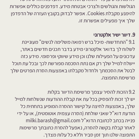
הגולשות והגולשים ולצרכי אבטחת מידע. דפדפנים כוללים אפשרות
להימנע מקבלת Cookies. אפשר לבדוק בקובץ העזרה של הדפדפן
שלך איך מפעילים אפשרות זו.
​9. דיוור ישיר אלקטרוני
9.1 "התחדשות- מיכל ברש רפואה משלימה לנשים" מעוניינת
לשלוח לך בדואר אלקטרוני מידע בדבר תכנים חדשים באתר,
עדכונים על הפעילות שלנו וכן מידע שיווקי ופרסומי. מידע כזה
יישלח למייל שלך רק אם נתת הסכמה מפורשת לכך ובכל עת תוכל
לבטל את הסכמתך ולחדול מקבלתו באמצעות הסרת הפרטים שלך
מרשימת התפוצה.
9.2 הזכות להסיר עצמך מרשימת הדיוור בקלות
יש לך זכות להפסיק בכל עת את קבלת ההודעות שנשלחות למייל
שלך, באמצעות לחיצה על קישור ההסרה המופיע בתחתית כל
הודעת דוא"ל שאני שולחת (הסרה עצמית אוטומטית), או על ידי
פנייה בכתב לכתובת הדוא"ל milki.barash@gmail.com
לאחר קבלת בקשה להסרה, נאפעל להסרת כתובתך מרשימות
התפוצה שלנו תוך זמן סביר וללא כל עלות מצדך.​