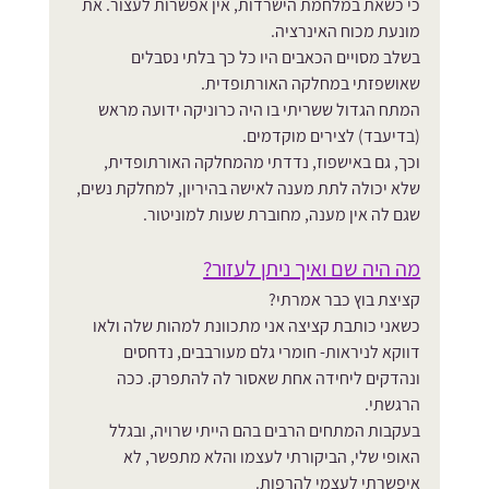
כי כשאת במלחמת הישרדות, אין אפשרות לעצור. את 
מונעת מכוח האינרציה.
בשלב מסויים הכאבים היו כל כך בלתי נסבלים 
שאושפזתי במחלקה האורתופדית.
המתח הגדול ששריתי בו היה כרוניקה ידועה מראש 
(בדיעבד) לצירים מוקדמים. 
וכך, גם באישפוז, נדדתי מהמחלקה האורתופדית, 
שלא יכולה לתת מענה לאישה בהיריון, למחלקת נשים, 
שגם לה אין מענה, מחוברת שעות למוניטור.
מה היה שם ואיך ניתן לעזור?
קציצת בוץ כבר אמרתי?
כשאני כותבת קציצה אני מתכוונת למהות שלה ולאו 
דווקא לניראות- חומרי גלם מעורבבים, נדחסים 
ונהדקים ליחידה אחת שאסור לה להתפרק. ככה 
הרגשתי.
בעקבות המתחים הרבים בהם הייתי שרויה, ובגלל 
האופי שלי, הביקורתי לעצמו והלא מתפשר, לא 
איפשרתי לעצמי להרפות.