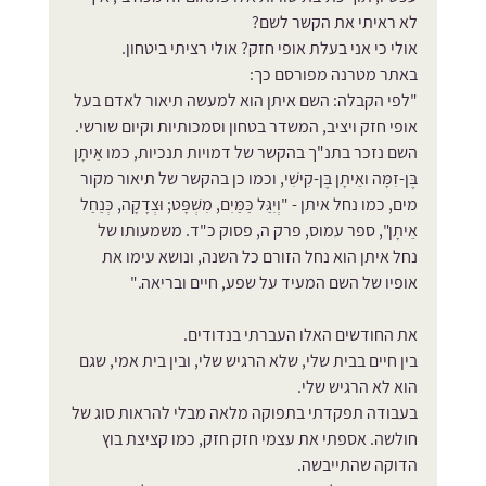
לא ראיתי את הקשר לשם?
אולי כי אני בעלת אופי חזק? אולי רציתי ביטחון.
באתר מטרנה מפורסם כך:
"לפי הקבלה: השם איתן הוא למעשה תיאור לאדם בעל 
אופי חזק ויציב, המשדר בטחון וסמכותיות וקיום שורשי. 
השם נזכר בתנ"ך בהקשר של דמויות תנכיות, כמו אֵיתָן 
בֶּן-זִמָּה ואֵיתָן בֶּן-קִישִׁי, וכמו כן בהקשר של תיאור מקור 
מים, כמו נחל איתן - "וְיִגַּל כַּמַּיִם, מִשְׁפָּט; וּצְדָקָה, כְּנַחַל 
אֵיתָן", ספר עמוס, פרק ה, פסוק כ"ד. משמעותו של 
נחל איתן הוא נחל הזורם כל השנה, ונושא עימו את 
אופיו של השם המעיד על שפע, חיים ובריאה."
את החודשים האלו העברתי בנדודים.
בין חיים בבית שלי, שלא הרגיש שלי, ובין בית אמי, שגם 
הוא לא הרגיש שלי.
בעבודה תפקדתי בתפוקה מלאה מבלי להראות סוג של 
חולשה. אספתי את עצמי חזק חזק, כמו קציצת בוץ 
הדוקה שהתייבשה. 