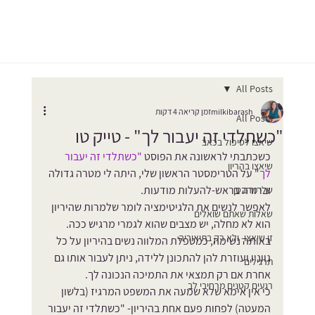
All Posts
milkibarash
זמן קריאה 4 דקות
All Posts
"כשתלדי זה יעבור לך" - טייק טו
שיאצו לטיפול בכאב
כשכתבתי לראשונה את הפוסט 
"
כשתלדי זה יעבור 
שיאצו בהריון
לך
" על הטרימסטר הראשון שלי, היתה לי מטרה גדולה 
וברורה בראש-להעלות מודעות. 
שלי מהבטן
לאפשר לנשים את הלגיטימציה לומר שלמרות שהיריון 
שאלות שאתם שואלים
הוא לא מחלה, יש מצבים שהוא לגמרי מרגיש ככה.
זן שיאצו- ולא רק בתיאוריה
באותה נשימה, כמטפלת המלווה נשים בהיריון על כל 
גווניו ועוזרת להן להתכונן ללידה, ניתן לעבור אותו גם 
תרגילים
אחרת אם רק תמצאי את התמיכה הנכונה לך.
רגעים קטנים מרחיבי לב
כי אין אימא שלא שמעה את המשפט המרגיז (בלשון 
המעטה) לפחות פעם אחת בהיריון- "כשתלדי זה יעבור 