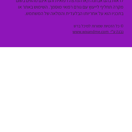
לראות בהם אבחנה ו/או המלצה רפואית והם אינם מהווים בשום
מקרה תחליף לייעוץ עם גורם רפואי מוסמך. השימוש באתר או
בתכניו הוא על אחריותו הבלעדית והמלאה של המשתמש.
© כל הזכויות שמורות למיכל ברש
נבנה ע"י
www.wixandme.com