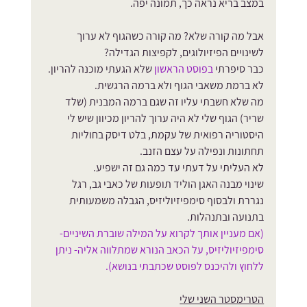
במצב בריא נראה כך, תמונה יפה.
אבל מה קורה שלא? מה קורה כשהגוף לא ערוך 
לשינויים הפיזיולוגים, לקפיצות הגדילה?
כבר סיפרתי 
בפוסט הראשון
 שלא הגעתי מוכנה להריון. 
לא ברמת משאבי הגוף ולא ברמה הרגשית.
מה שלא חשבתי עליו זה שגם ברמה המבנית (שלד 
שריר) הגוף שלי לא היה ערוך להריון מכיוון שיש לי 
היסטוריה רפואית של עקמת, בלט דיסק בחוליות 
תחתונות ונפילה על עצם הזנב.
לא העליתי על דעתי עד כמה גם זה ישפיע.
שינוי מבנה האגן הוליד תופעות של כאבי גב, רגל 
נגררת ולבסוף סימפיזיוליזיס, הגבלה משמעותית 
בתנועה ובתנהלות.
(אם מעניין אותך לקרוא על המילה שוברת השיניים- 
סימפיזיוליזיס, על הכאב הנורא שמתלווה אליה- ניתן 
ללחוץ ולהיכנס לפוסט שכתבתי בנושא).
הטרימסטר השני שלי