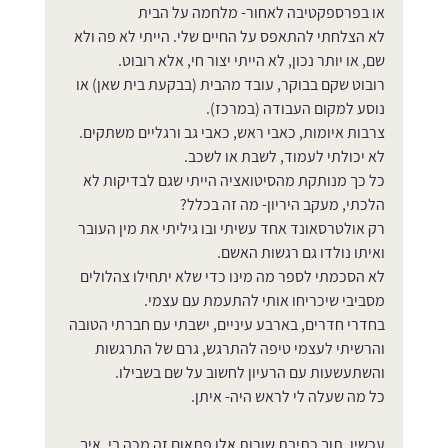
או בפרספקטיבה לאחור- מלחמה על הבית
לא הצלחתי להתאפס על החיים שלי. הייתי לא פה ולא 
שם, או יותר נכון, לא הייתי יצור חי, אלא רובוט.
רובוט שקם בבוקר, עובד מהבית (בבקעת בית שאן) או 
נוסע למקום העבודה (במרכז).
צרבות איומות, כאבי ראש, כאבי גב ורגליים משתקים.
לא יכולתי לעמוד, לשבת או לשכב.
כל כך מנותקת מהסיטואציה הייתי שגם לבדיקות לא 
הלכתי, מעקב היריון- מה זה בכלל?
רק אולטרסאונד אחד עשיתי ובו גיליתי את מין העובר 
ואיתו נולדו גם רגשות האשם.
לא הסכמתי לספר מה מינו כדי שלא יתחילו צהלולים 
מסביבי שיכריחו אותי להתעמת עם עצמי.
בחדרי חדרים, בארבע עיניים, ישבתי עם חברתי הטובה 
והרשיתי לעצמי טיפה להתרגש, גרם של התרגשות 
והשתעשעות עם הרעיון לחשוב על שם בשבילו.
כל מה שעלה לי לראש היה- איתן.
עכשיו, תוך כתיבת שורות אלו פתאום זה מכה בי, איך 