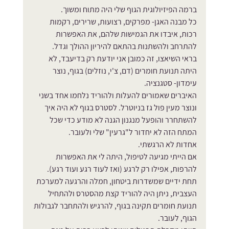
ברמה הפיזיולוגית הגוף שלי היה מתוח ומשוך.
כל מבנה האגן- מפרקים, רצועות, שרירים, רקמות 
רכות, איבדו את הגמישות שלהם, את האפשרות 
להתרחב ולהשתנות בהתאם להיריון ההולך וגדל.
בראי השיאצו, זה כמובן אני יודעת רק בדיעבד, לא 
היתה תנועת חומרים (דם, צ'י, נוזלים) בגוף, נוצר 
עימדון- סטגנציה. 
האיברים שאמורים להעלות ולהוריד נלחמו אחד בשני 
ונוצר מעין פול גז בניוטרל. לסטרס בגוף לא היה איך 
להשתחרר והופעל מנגנון הגנה לא מודע כדי שכל 
המתח הזה לא יחדור ל"גרעין" שלי ולעובר.
אחדות לא הרגשתי.
אם הייתי מגיעה לטיפול, היתה לי את האפשרות 
להרפות, אפילו רק לרגע (ואז לעוד רגע ועוד רגע).
תחת ידיים שמשדרות ביטחון, חמלה והרגעה למערכת 
העצבית, ניתן היה להוריד קצת מהסטרס ולהתחיל 
תנועת חומרים תקינה בגוף, להרגיש ולהתחבר לגבולות 
הגוף, לעובר. 