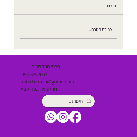
תגובות
איך להתכונן ללידה דרך השיאצו
כתיבת תגובה...
פרטי התקשרות
050-8852052
milki.barash@gmail.com
תרי עשר, כפר-סבא