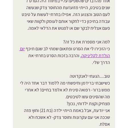
אחד מהדברים שהשפיעו עליי במיוחד היה הסרט 7 
שנים בטיבט, הייתי מזועזעת מהחוסר צדק שנעשה 
לעם הטוב והצנוע הזה. אפילו בחרתי לעשות על טיבט 
עבודה בתיכון כדי לחקור אותם לעומק ולקוות שאי 
פעם אצליח לבקר שם או לפגוש את הדלאי לאמה.
למה אני מספרת את כל זה? 
כי הזכירו לי את הסרט ופתאום שמתי לב שגם תיכף 
יום 
הולדת לקליניקה
, והרבה בזכות הסרט בחרתי את 
הדרך שלי.
טוב....הגעתי לאנקדוטה
כשישבתי ברידמן וחיפשתי מה ללמוד דבר אחד היה לי 
ממש ברור- רפואה סינית לא אלמד בחיים! לא אחרי 
מה שהסינים עשו לטיבטים. 
מצחיק וקצת ילדותי, נכון? 
אני יודעת, אבל באמת הייתי ילדה (בת 21) וחוץ מזה 
שככה אני עם עקרונות וחוסר צדק- לא אשכח ולא 
אסלח.