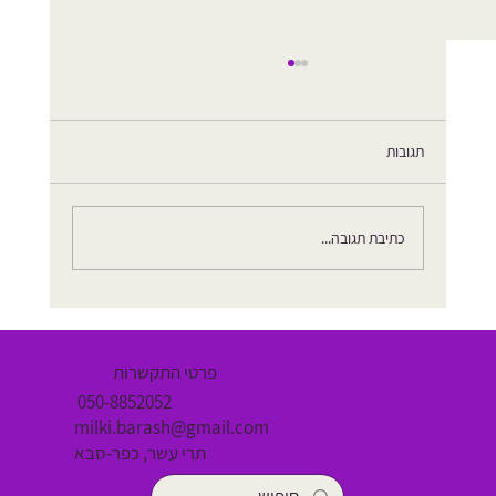
תגובות
מה את מתעצלת? תקומי ותעשי
כתיבת תגובה...
פרטי התקשרות
050-8852052
milki.barash@gmail.com
תרי עשר, כפר-סבא