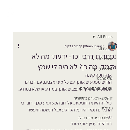
All Posts
milkibarash
זמן קריאה 1 דקות
All Posts
נסתרות דרכי וכו'- ידעתי מה לא
שיאצו לטיפול בכאב
אלמד, מה כן? לא היה לי שמץ
שיאצו בהריון
אנקדוטה קטנה 
שלי מהבטן
החיים מפגישים אותך עם כל מיני מצבים, עם דברים 
שאלות שאתם שואלים
שמשפיעים עליך ומעצבים אותך במודע או שלא במודע.
זן שיאצו- ולא רק בתיאוריה
כילדה הייתי רוחניקית, על רוב המשתמע מכך, רוב- כי 
תרגילים
הרגליים תמיד היו על הקרקע אבל הנשמה חיפשה 
גבוה.
רגעים קטנים מרחיבי לב
בודהיזם עניין אותי מאד.