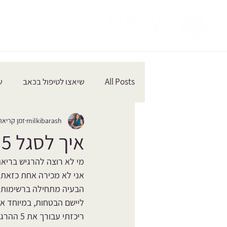
All Posts
שיאצו לטיפול בכאב
ש
milkibarash
זמן קריאה 3 דק
רגעים קטנים מרחיבי לב
איך לסגל 5 הרגלים לחיים יותר מאוזנים ובריאים?
מי לא רוצה להרגיש בריאה
אני לא מכירה אחת כזאת. כ
הבעיה מתחילה ברשימות הא
ליישם הבטחות, במיוחד אם
ריכזתי עבורך את 5 ההרגלים הבסיסיים והחשובים ביותר מבחינתי, אבל, יותר חשוב מההרגל הוא איך להגיע אליו.