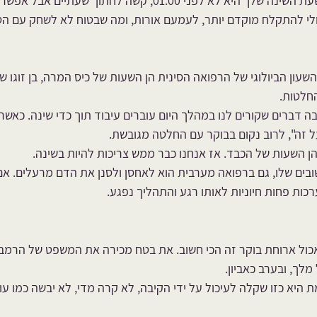
כנ"ל הסעיף הקודם. אם שעת השינה שלך היא לא לפני 01:00, קשה לח
לי להתקלח מוקדם יותר, לעמעם אורות, ומה שבטוח לא לשחק עם הטל
23:00- לפי השעון הביולוגי של הרפואה הסינית הן השעות של כיס המרה, בן זוגו
חלטות. 
 דברים שקורים לנו במהלך היום עוברים עיבוד תוך כדי שינה. כאשר
על זה", לרוב נקום בבוקר עם החלטה מגובשת. 
ים שלו, גם ברפואה מערבית הוא לאחסן ולסנן את הדם מרעלים. אם 
ות פחות חיוניות לאותו רגע והתהליך נפגע.
כול ארוחת בוקר זה הכי חשוב. את בטח מכירה את המשפט של הרמב
מלך, ובערב כאביון.
 היא כזו שקלה לעיכול על ידי הקיבה, לא קרה מדי, לא יבשה כמו עו