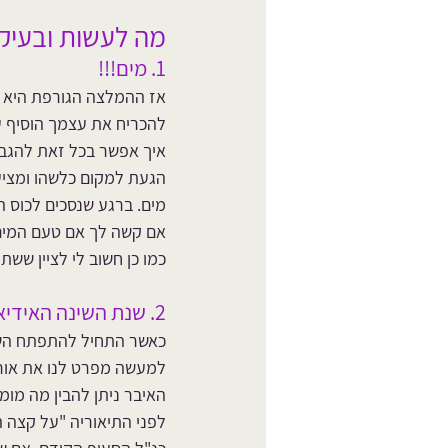
מה לעשות ובעיקר
1. מים!!!
אז ההמלצה הגורפת היא לשתות כ-2 ליטר מים ביום. אבל מה קורה 
להכריח את עצמך הוסיף עכשיו עוד 8 כוסות זה 
איך אפשר בכל זאת להגבי
הגעת למקום כלשהו ו
מציע
מים. ברגע שנסכים לכוס המ
אם קשה לך אם טעם המים ת
כמו כן חשוב לי לציין שש
2. שנת השינה האידיאלית- 23:00
כאשר התחיל להתפתח השעון
למעשה מפרט לנו את אורח 
האיבר ניתן להבין מה מומ
לפני התיאוריה "על קצה ה