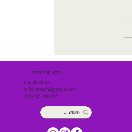
מה את יודעת על הרחם שלך? 9
ת מרתקות על אחד האיברים
אים
פרטי התקשרות
050-8852052
milki.barash@gmail.com
תרי עשר, כפר-סבא