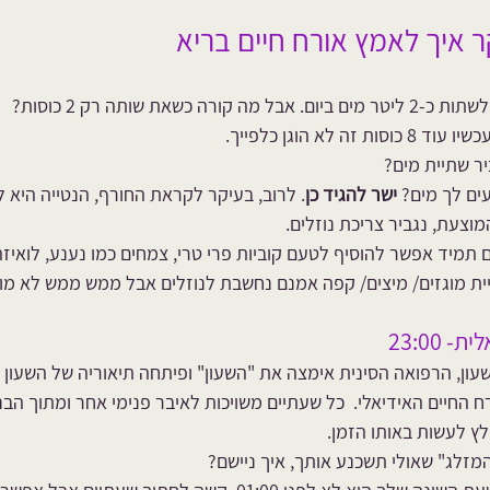
 איך לאמץ אורח חיים בריא
כשאת שותה רק 2 כוסות? 
לא הוגן כלפייך. 
ר שתיית מים?
ים לך מים? 
ישר להגיד כן
. לרוב, בעיקר לקראת החורף, הנטייה היא 
וצעת, נגביר צריכת נוזלים.
מיד אפשר להוסיף לטעם קוביות פרי טרי, צמחים כמו נענע, לואיזה, מ
תיית מוגזים/ מיצים/ קפה אמנם נחשבת לנוזלים אבל ממש ממש לא מ
, הרפואה הסינית אימצה את "השעון" ופיתחה תיאוריה של השעון הבי
החיים האידיאלי.  כל שעתיים משויכות לאיבר פנימי אחר ומתוך הבנ
לץ לעשות באותו הזמן.
מזלג" שאולי תשכנע אותך, איך ניישם?