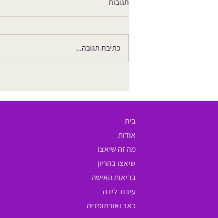
תגובות
כתיבת תגובה...
למה דלקות בשתן חוזרות דווקא
בגיל המעבר – ואיך שיאצו יכול לעזור
לך?
בית
אודות
מה זה שיאצו
שיאצו בהריון
בריאות האישה
עיבוד לידה
כאב ואורתופדיה