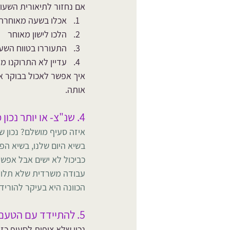
אם נחזור לתיאורית השעון, השעות של הקיבה הן 7:00-9:00.
אכלו בשעה מאוחרת
הלכו לישון מאוחר
התעוררו בטווח השע
עדיין לא התרוקנו מ
איך אפשר לאכול בבוקר א
אותה.
4. שנ"צ- או יותר נכון מנוחה קלה
איזה סעיף מושלם? נכון שא
בשיא היום שלנו, בשיא הפ
עבודה משרדית שלא תלויה
הכוונה היא בעיקר להוריד
5. להתיידד עם הטעם החמוץ והמר
נכון שלא ציפית לסעיף כזה