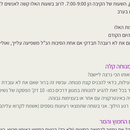
 לרוב בשעות האלו קשה לאנשים לאכול ממגוון סיבות:
 בערב
ות האלו
היום הקודם
ם את לא רעבה? תבדקי אם אחת הסיבות הנ"ל משפיעה עלייך, ואולי 
ותו הכי נרצה ליישם? 
עילות, כדאי להכניס קצת מנוחה. עכשיו זה ברור שאם את לא עובדת 
כביכול לא ישים אבל אפשר בכל זאת להגיע למנוחה במגוון דרכים
 באינטרקציה עם אחר או בעצימות גבוהה. 
 רגע הילוך. אני בטוחה שתמצאי רעיונות נוספים (אשמח לקרוא עליהם
? אם נחזור לרפואה הסינית (ולא רק) הטעם החמוץ באופיו מכווץ, כיוו