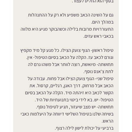
בסוף הוא החליט לעצור.
גם על השינה הכאב משפיע ולא רק על ההתנהלות 
במהלך היום.
התעוררויות מרובות בלילה וכשהבוקר מגיע היא מלווה 
בכאבי ראש עזים.
טיפול ראשון- הגוף צועק הצילו. כל מגע קל מיד מקפיץ 
וגורם לכאב עז. הקלה על הכאב בסיום הטיפול- אין.
תחושתה- מיואשת, רוצה לוותר אבל משהו גרם לה 
לתת צ'אנס נוסף. 
טיפול שני- הגוף צועק הצילו אבל פחות. עבודה על 
הכאב אבל מרחוק. דרך האגן, רגליים, קרסול. את 
הקשר לכאב היא זיהתה מיד. הקלה על הכאב בסיום 
הטיפול- יש. בא לידי ביטוי בתנועתיות של היד.
תחושתה- יש מצב שיעזור, תגיע לטיפול נוסף.
בשיחה שלנו בטיפול השלישי דיווחה על היעלמות כאבי 
הראש. 
ברביעי על יכולת לישון לילה רצוף.