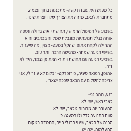
כל מפגש היא עובדת קשה- מתכנסת בתוך עצמה, 
מתחברת לכאב, מזהה את הצורך שלו ויוצרת שינוי.
בשבוע של הטיפול החמישי, תחושת ייאוש גדולה עטפה 
אותה בגלל תנועתיות מוגבלת שמלווה בכאבים והיא 
התחילה לקחת אתופן שהקל במעט- מצוין, מה שיעזור.
בשישי הגיעה שמחה- מרגישה הרבה יותר טוב.
בשביעי הגיעה עם תחושת ויתור- האתופן נגמר, היד לא 
זזה.
אתופן, רפואה סינית, כירופרקט- "כלום לא עוזר לי, אני 
צריכה להשלים עם הכאב שככה ישאר".
רגע, תתבונני- 
כאבי ראש, יש? לא
התעוררויות מרובות מכאב, יש? לא
טווח התנועה גדל ולו במעט? כן
הבנה של הכאב, שינוי הרגלי חיים, התמדה במקום 
התעלמות, יש? יש