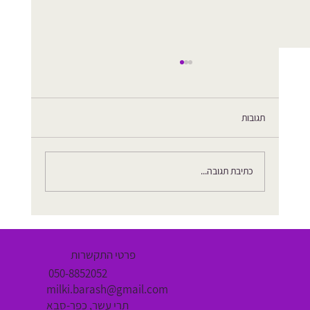
תגובות
כתיבת תגובה...
שריר פסואס תפוס: עד כמה הוא משפיע על בריאות
הגוף והנפש
פרטי התקשרות
050-8852052
milki.barash@gmail.com
תרי עשר, כפר-סבא