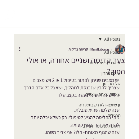
All Posts
milkibarash
זמן קריאה 2 דקות
All Posts
צעד קדימה ושניים אחורה, או אולי
שיאצו לטיפול בכאב
הפוך?
שיאצו בהריון
יש מצבים שניתן לפתור בטיפול 1 או 2 ויש מצבים 
שלי מהבטן
שצריך להבין שנכנסת לתהליך, ושאצל כל אדם הדרך 
שאלות שאתם שואלים
היא שונה והשינוי נעשה בקצב שלו.
זן שיאצו- ולא רק בתיאוריה
שנה שלמה שהיא סובלת. 
תרגילים
מתי החליטה להגיע לטיפול? רק כשלא יכלה יותר 
להזיז את היד. כתף קפואה.
רגעים קטנים מרחיבי לב
שנה שהגוף מאותת- הלו? אני צריך משהו.