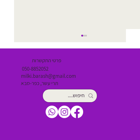
פרטי התקשרות
050-8852052
milki.barash@gmail.com
תרי עשר, כפר-סבא
שריר פסואס תפוס: עד כמה הוא משפיע על בריאות
הגוף והנפש