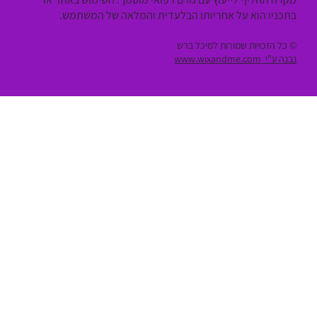
בתכניו הוא על אחריותו הבלעדית והמלאה של המשתמש.
© כל הזכויות שמורות למיכל ברש
נבנה ע"י
www.wixandme.com