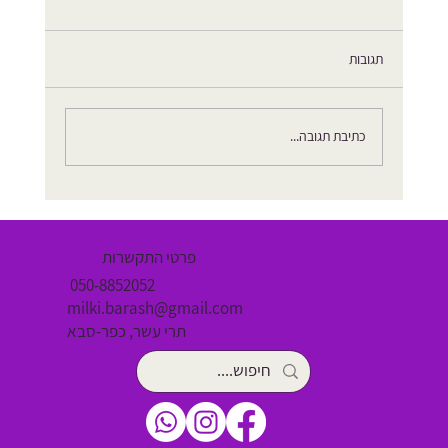
תגובות
איך להתכונן ללידה דרך השיאצו
כתיבת תגובה...
פרטי התקשרות
050-8852052
milki.barash@gmail.com
תרי עשר, כפר-סבא