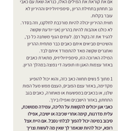
אם את קוראת את המילים האלו, כנראה שאת עם כאבי 
גב תחתון בתחילת הריון , סימפיזיוליזיס וההיריון לא 
עובר בקלות. 
חווית ההיריון יכולה להיות מורכבת לחלקנו, וזה בסדר. 
לא כולנו אוהבות להיות בהריון (אני יודעת שקשה 
להגיד את זה בקול רם). לעתים הגוף משתנה כל כך, 
והשינויים מביאים איתם כאבים כבר מתחית ההריון 
ואתגרים שקשה מאד להתמודד איתם לבד. 
המילה הארוכה הזו, סימפיזיוליזיס, מתארת כאבים 
באזור עצמות האגן וזו תופעה די נפוצה במהלך הריון.
1 מתוך 5 נשים תחווה כאב כזה, והוא יכול להופיע 
מקדימה, באזור עצם הפוביס, העצם ממש מעל הפות 
שלנו, או בכאבים במפשעות או מאחורה, כאבים בגב 
התחתון, באזור הישבנים ואפילו בירך.
כאבי אגן יכולים להקשות על הליכה, עמידה ממושכת, 
עלית מדרגות, קימה אחרי שכיבה או ישיבה, אפילו 
סיבוב במיטה יכול להפוך לבלתי נסבל. אם היית אצל 
רופא, יכול להיות שנאמר לך שאין מה לעשות וצריך 