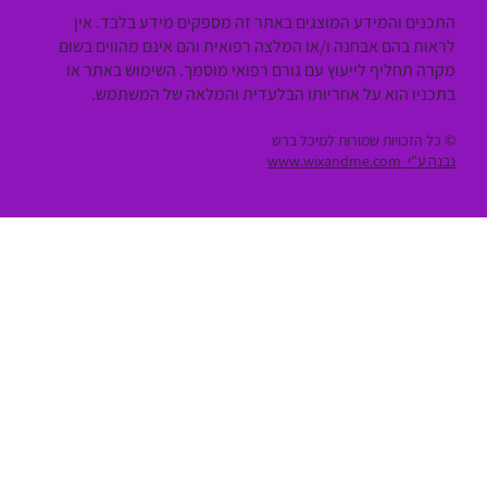
התכנים והמידע המוצגים באתר זה מספקים מידע בלבד. אין
לראות בהם אבחנה ו/או המלצה רפואית והם אינם מהווים בשום
מקרה תחליף לייעוץ עם גורם רפואי מוסמך. השימוש באתר או
בתכניו הוא על אחריותו הבלעדית והמלאה של המשתמש.
© כל הזכויות שמורות למיכל ברש
נבנה ע"י
www.wixandme.com