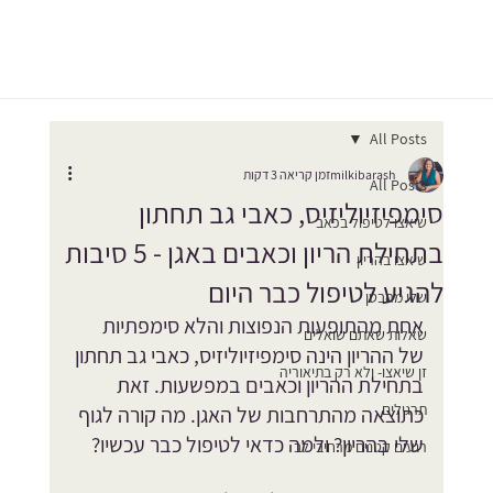
All Posts
milkibarash
זמן קריאה 3 דקות
All Posts
סימפיזיוליזיס, כאבי גב תחתון
שיאצו לטיפול בכאב
בתחילת הריון וכאבים באגן - 5 סיבות
שיאצו בהריון
להגיע לטיפול כבר היום
שלי מהבטן
אחת מהתופעות הנפוצות והלא סימפתיות 
שאלות שאתם שואלים
של ההריון הינה סימפיזיוליזיס, כאבי גב תחתון 
זן שיאצו- ולא רק בתיאוריה
בתחילת ההריון וכאבים במפשעות. זאת 
תרגילים
כתוצאה מהתרחבות של האגן. מה קורה לגוף 
שלי בהריון? ולמה כדאי לטיפול כבר עכשיו?
רגעים קטנים מרחיבי לב