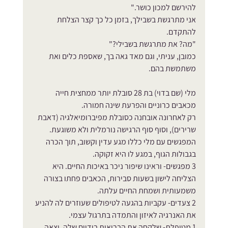
להירשם למכון כושר."
אני מתרגשת בשבילך, בזמן כל כך קצר הצלחת 
להתקדם. 
"מה? את מתרגשת בשבילי?" 
כמובן, עניתי, וגם מאד גאה בך, שאספת כלים ואת 
משתמשת בהם.
מלי (שם בדוי) בת 28 סובלת יותר ממחצית חייה 
מכאבים כרוניים והפרעת שינה חמורה. 
רק לאחרונה אובחנה כסובלת מפיברומיאלגיה (דאבת 
שרירים), וסוף סוף הרגישה נורמלית ולא משוגעת.
המפגשים עם מלי כללו מגע עדין וקשוב, תוך הכרה 
בגבולות הגוף, במגע לו היא זקוקה.
3 מפגשים- וראינו שיפור ניכר באיכות החיים. היא 
הצליחה לישון בשעות סבירות, הכאבים פחתו בצורה 
משמעותית ושמחת החיים עלתה.
2 צעדים- עקביות בהגעה לטיפולים שעוזרים לה להניע 
את האנרגיה לאיזון והתמדה בתרגול עצמי.
1 מטופלת- שלקחה את הבריאות בידיים שלה, יצאה 