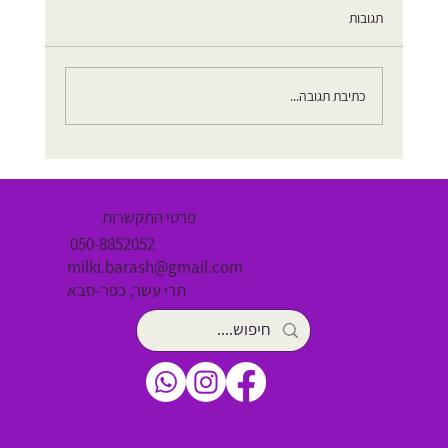
תגובות
כתיבת תגובה...
שריר פסואס תפוס: עד כמה הוא משפיע על בריאות
הגוף והנפש
פרטי התקשרות
050-8852052
milki.barash@gmail.com
תרי עשר, כפר-סבא