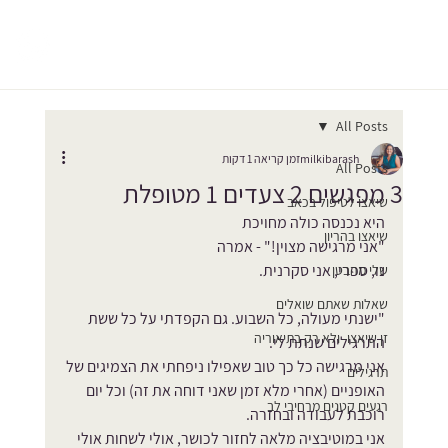
All Posts
milkibarash
זמן קריאה 1 דקות
All Posts
3 מפגשים 2 צעדים 1 מטופלת
שיאצו לטיפול בכאב
היא נכנסה כולה מחויכת
שיאצו בהריון
"אני מרגישה מצוין!" - אמרה
נו, ספרי, אני סקרנית.
שלי מהבטן
שאלות שאתם שואלים
"ישנתי מעולה, כל השבוע. גם הקפדתי על כל ששת 
זן שיאצו- ולא רק בתיאוריה
התרגילים שנתת לי. 
אני מרגישה כל כך טוב שאפילו ניפחתי את הצמיגים של 
תרגילים
האופניים (אחרי מלא זמן שאני דוחה את זה) וכל יום 
רגעים קטנים מרחיבי לב
רוכבת לעבודה ובחזרה. 
אני במוטיבציה מלאה לחזור לכושר, אולי לשחות אולי 