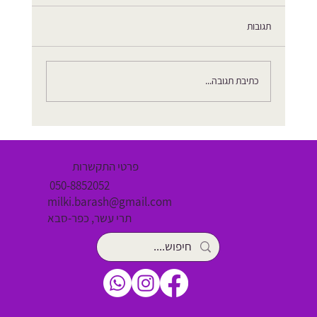
תגובות
כתיבת תגובה...
מתיחות, האם כדאי לעשות? הגיע הזמן לבדוק מה
המדע אומר
פרטי התקשרות
050-8852052
milki.barash@gmail.com
תרי עשר, כפר-סבא