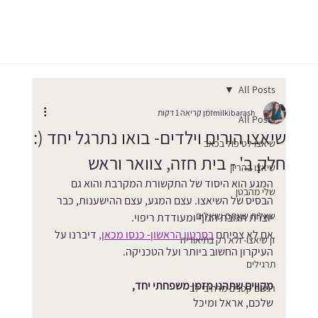
All Posts
milkibarash
זמן קריאה 1 דקות
All Posts
שיאצו הורים וילדים- בואו נתרגל יחד (:
שיאצו לטיפול בכאב
חלק ב' - בית חזה, צוואר וראש
שיאצו בהריון
המגע הוא היסוד של התקשורת המקרבת והוא גם 
שלי מהבטן
הבסיס של השיאצו. עצם המגע, עצם ההישענות, כבר 
שאלות שאתם שואלים
יוצרת תגובת הגוף ומעודדת ריפוי.
אם לא צפיתם 
בסרטון הראשון- כנסו מכאן
,
 דיברנו על 
זן שיאצו- ולא רק בתיאוריה
העיקרון החשוב ביותר ועל הטכניקה.
תרגילים
מקווים שתהנו מזמן משפחתי יחד,
רגעים קטנים מרחיבי לב
שלכם, אראל ומיכל