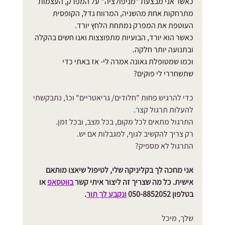
כאשר אני מבצעת "מניפולציה" על המפרק, העצמות 
מתרחקות אחת מהשניה, המרווח גדל, הקופסית 
העוטפת את המפרק נמתחת הלחץ יורד.
כאשר הוא יורד, הבועיות מתפוצצות ואנו חשים בהקלה 
ובתנועה יותר חלקה.
וכמו שמטופלת גאונה אמרה לי- אז באתי כדי 
שתשחררי לי פוּקים?
כדי להרגיש פחות "חלודים/ גריאטריים" וכו', נתבקשתי 
להעלות תרגול קצר.
התרגול מתאים לכל מקום, בכל מצב, ובכל זמן. 
רק צריך להקשיב לגוף, למגבלות אם יש. 
התרגול לא מספיק?
אני מחכה לך בקליניקה שלי, לטיפול שיאצו מותאם 
אישית. כל מה שצריך זה ליצור איתי קשר 
בווטסאפ
 או 
בטלפון 050-8852052 
ונקבע לך תור
.
שלך, מיכל