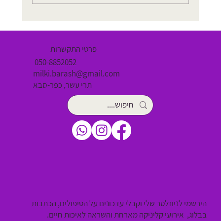
מתיחות, האם כדאי לעשות? הגיע הזמן לבדוק מה
המדע אומר
פרטי התקשרות
050-8852052
milki.barash@gmail.com
תרי עשר, כפר-סבא
הירשמי לניוזלטר שלי וקבלי עדכונים על הטיפולים, הכתבות
בבלוג, אירועי קליניקה מארחת והשראה לאיכות חיים.