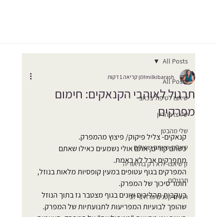
All Posts
milkibarash
זמן קריאה 1 דקות
All Posts
תרגול לאוהבי הקנאקים: חימום
שיאצו לטיפול בכאב
מפרקים
שיאצו בהריון
שלי מהבטן
קנאקים- צליל פיקוק/ פיצוץ מהמפרק.
שאלות שאתם שואלים
כשהם קורים, אתם אולי נשמעים כאילו שאתם 
מתפרקים אבל לא באמת.
זן שיאצו- ולא רק בתיאוריה
המפרקים בגוף עטופים במעין קופסיות מלאות בנוזל, 
תרגילים
חומר סיכוך של המפרק.
בעקבות תהליכים שונים בגוף מצטבר גז בתוך הנוזל 
רגעים קטנים מרחיבי לב
שהופך לבועיות המפריעות לתנועתיות של המפרק.